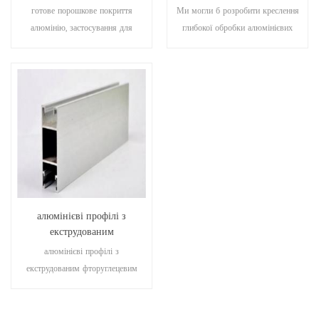
покриття екструдованих
алюмінієвих профілів
готове порошкове покриття
Ми могли б розробити креслення
алюмінієвих профілів
алюмінію, застосування для
глибокої обробки алюмінієвих
декорування, промисловості,
профілів з ЧПУ.
будівництва тощо
алюмінієві профілі з
екструдованим
фторуглеродним покриттям з
алюмінієві профілі з
пвдф
екструдованим фторуглецевим
покриттям, застосування для
меблів, вікон та дверей, прикрас,