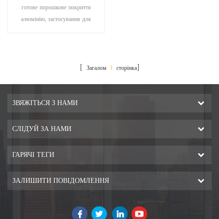
покриття екструдованих
готове порошкове покриття
алюмінієвих профілів
алюмінію, застосування для
декорування, промисловості,
будівництва тощо
[ Загалом
1
сторінка]
ЗВЯЖІТЬСЯ З НАМИ
СЛІДУЙ ЗА НАМИ
ГАРЯЧІ ТЕГИ
ЗАЛИШИТИ ПОВІДОМЛЕННЯ