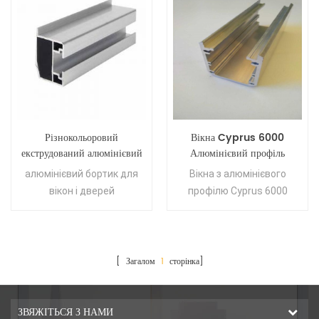
Різнокольоровий
Вікна Cyprus 6000
екструдований алюмінієвий
Алюмінієвий профіль
бортик для вікон та дверей
Алюмінієвий профіль для
алюмінієвий бортик для
Вікна з алюмінієвого
виготовлення дверей та вікон
вікон і дверей
профілю Cyprus 6000
Series
[ Загалом
1
сторінка]
ЗВЯЖІТЬСЯ З НАМИ