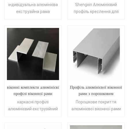
захисною рамою, що
віконної та дверної рами
індивідуальна алюмінієва
Shengxin Алюмінієвий
продається гарячим способом
Кіпр
екструзійна рама
профіль креслення для
Кіпр
віконні комплекти алюмінієві
Профіль алюмінієвої віконної
профілі віконної рами
рами з порошковим
алюмінієвий екструзійний
покриттям гарячого продажу
каркасні профілі
Порошкове покриття
профіль
для ринку Кіпру
алюмінієвий екструзійний
алюмінієвої віконної рами
профіль