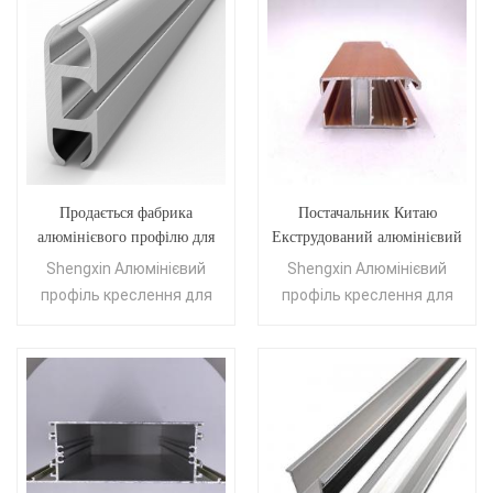
Продається фабрика
Постачальник Китаю
алюмінієвого профілю для
Екструдований алюмінієвий
віконної та дверної рами
профіль для теплиці Ефіопії
Shengxin Алюмінієвий
Shengxin Алюмінієвий
Кіпр
профіль креслення для
профіль креслення для
Кіпр
Ефіопія