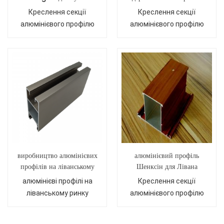
профіль з анодованого
Креслення секції
Креслення секції
алюмінію для розсувного
алюмінієвого профілю
алюмінієвого профілю
вікна
Shengxin для
Shengxin для
Кувейт
Ліван
виробництво алюмінієвих
алюмінієвий профіль
профілів на ліванському
Шенксін для Лівана
ринку сучасного стилю
алюмінієві профілі на
Креслення секції
ліванському ринку
алюмінієвого профілю
сучасного стилю
Shengxin для
Ліван