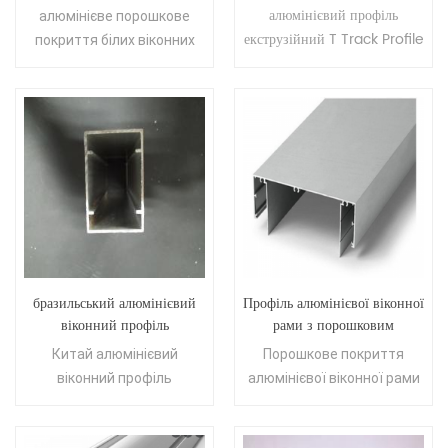
вікна
алюмінієвий профіль
алюмінієвий профіль
алюмінієве порошкове
екструзійний T Track Profile
покриття білих віконних
Armenia
профілів
бразильський алюмінієвий
Профіль алюмінієвої віконної
віконний профіль
рами з порошковим
анодований китайський
покриттям гарячого продажу
Китай алюмінієвий
Порошкове покриття
алюмінієвий віконний
для ринку Кіпру
віконний профіль
алюмінієвої віконної рами
профіль