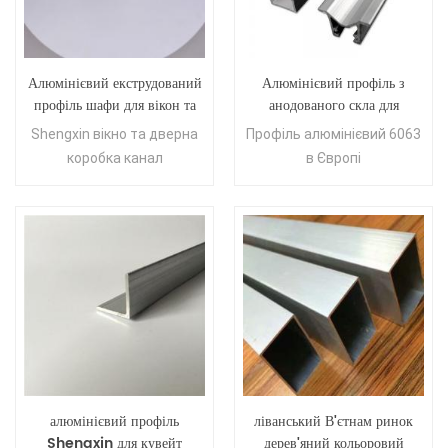
Алюмінієвий екструдований
Алюмінієвий профіль з
профіль шафи для вікон та
анодованого скла для
дверної коробки
кухонної шафи
Shengxin вікно та дверна
Профіль алюмінієвий 6063
коробка канал
в Європі
алюмінієвий профіль
ліванський В'єтнам ринок
Shengxin для кувейт
дерев'яний кольоровий