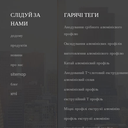
СЛІДУЙ ЗА
ГАРЯЧІ ТЕГИ
НАМИ
Анодування срібного алюмінієвого
профілю
додому
Оксидування алюмінієвих профілів
продуктів
виготовлення алюмінієвого профілю
новини
Китай алюмінієвий профіль
про нас
Анодований Т-слотовий екструдовани
sitemap
алюмінієвий сплав
блог
алюмінієвий профіль
xml
екструзійний Т профіль
Міцні профілі екструзії алюмінію
профіль екструзії алюмінію