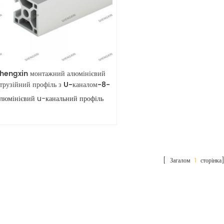
hengxin монтажний алюмінієвий
струзійний профіль з U-каналом-8-
3030A-UE
алюмінієвий u-канальний профіль
[ Загалом
1
сторінка