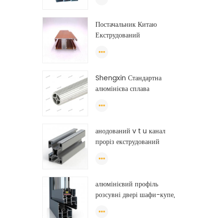
дверей і вікон
Постачальник Китаю
Екструдований
алюмінієвий профіль для
теплиці Ефіопії
Shengxin Стандартна
алюмінієва сплава
Екструзійна труба
алюмінієва кругла трубка
(коло) профілі
анодований v t u канал
проріз екструдований
промисловий напрямний
рейки на тонну
алюмінієвого профілю
алюмінієвий профіль
розсувні двері шафи-купе,
алюмінієвий профіль для
шафи, oem шафа