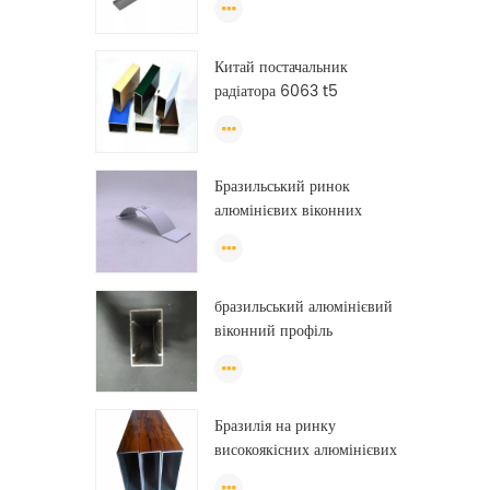
алюмінію
Китай постачальник
радіатора 6063 t5
порошкове покриття
алюмінієвий профіль вікно
екструзія рама
Бразильський ринок
алюмінієвих віконних
профілів
бразильський алюмінієвий
віконний профіль
анодований китайський
алюмінієвий віконний
профіль
Бразилія на ринку
високоякісних алюмінієвих
профілів для виготовлення