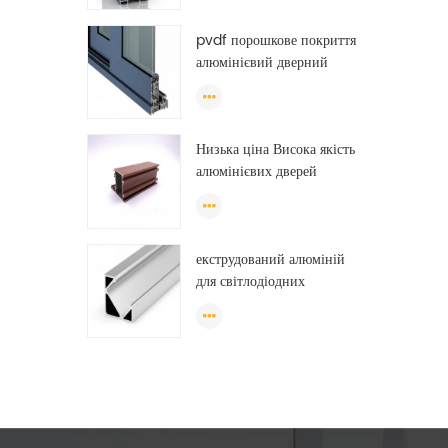
алюмінієвий профіль
pvdf порошкове покриття
алюмінієвий дверний
профіль вікна анодований
т слот алюмінієвий
профіль екструзії
Низька ціна Висока якість
алюмінієвих дверей
Профільна секція для
розсувних вікон Алжир
екструдований алюміній
для світлодіодних
світильників, свинцевий
алюмінієвий екструзій,
світлодіодний смуговий
екструзій