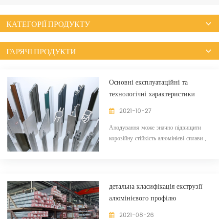
КАТЕГОРІЇ ПРОДУКТУ
ГАРЯЧІ ПРОДУКТИ
Основні експлуатаційні та
технологічні характеристики
анодованого оксиду алюмінію
2021-10-27
Анодування може значно підвищити
корозійну стійкість алюмінієві сплави ,
підвищують твердість поверхні та
зносостійкість алюмінієвих сплавів, а
також мають хороші декоративні
властивості після відповідної
детальна класифікація екструзії
фарбування. Технологію фарбування
алюмінієвого профілю
алюмінію та його сплавів анодною
оксидною плівкою можна розділити на
2021-08-26