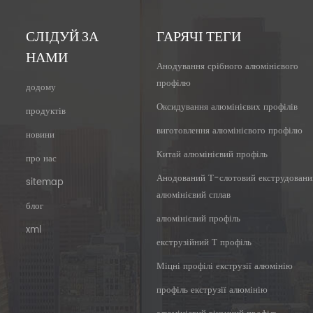
СЛІДУЙ ЗА
ГАРЯЧІ ТЕГИ
НАМИ
Анодування срібного алюмінієвого
профілю
додому
Оксидування алюмінієвих профілів
продуктів
виготовлення алюмінієвого профілю
новини
Китай алюмінієвий профіль
про нас
Анодований Т-слотовий екструдовани
sitemap
алюмінієвий сплав
блог
алюмінієвий профіль
xml
екструзійний Т профіль
Міцні профілі екструзії алюмінію
профіль екструзії алюмінію