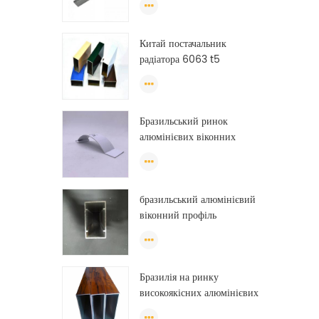
алюмінію
Китай постачальник
радіатора 6063 t5
порошкове покриття
алюмінієвий профіль вікно
екструзія рама
Бразильський ринок
алюмінієвих віконних
профілів
бразильський алюмінієвий
віконний профіль
анодований китайський
алюмінієвий віконний
профіль
Бразилія на ринку
високоякісних алюмінієвих
профілів для виготовлення